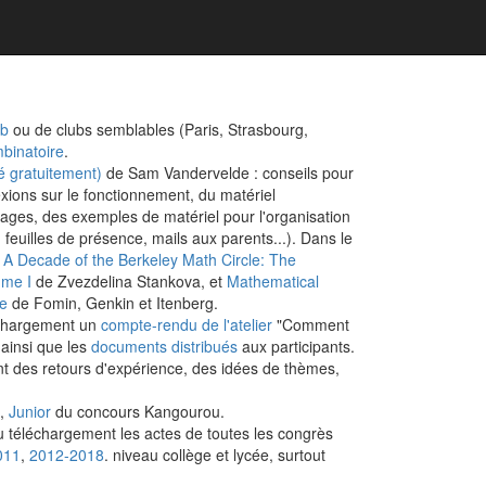
ub
ou de clubs semblables (Paris, Strasbourg,
binatoire
.
usé gratuitement)
de Sam Vandervelde : conseils pour
exions sur le fonctionnement, du matériel
ges, des exemples de matériel pour l'organisation
s, feuilles de présence, mails aux parents...). Dans le
r
A Decade of the Berkeley Math Circle: The
ume I
de Zvezdelina Stankova, et
Mathematical
ce
de Fomin, Genkin et Itenberg.
chargement un
compte-rendu de l'atelier
"Comment
ainsi que les
documents distribués
aux participants.
 des retours d'expérience, des idées de thèmes,
,
Junior
du concours Kangourou.
 téléchargement les actes de toutes les congrès
011
,
2012-2018
. niveau collège et lycée, surtout