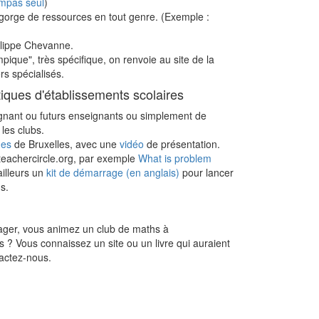
ompas seul
)
egorge de ressources en tout genre. (Exemple :
lippe Chevanne.
pique", très spécifique, on renvoie au site de la
rs spécialisés.
ques d'établissements scolaires
eignant ou futurs enseignants ou simplement de
les clubs.
ues
de Bruxelles, avec une
vidéo
de présentation.
eachercircle.org, par exemple
What is problem
ailleurs un
kit de démarrage (en anglais)
pour lancer
s.
ager, vous animez un club de maths à
s ? Vous connaissez un site ou un livre qui auraient
tactez-nous.