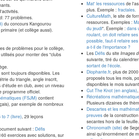
Mat' les ressources
de l'a
nants.
plus. Exemple :
fractales
.
'activités.
CultureMath
, le site de f
d: 77 problèmes.
ressources. Exemples :
Ma
3)
du concours Kangourou
du jeudi
". Exemple :
dans 
rimaire (et collège aussi).
roulant, on doit refaire ses 
possible, faut-il refaire se
a-t-il de l'importance ?
bles de problèmes pour le collège,
Les
Défis
du site
Images d
 utilisés pour monter des "clubs
suivante, tiré du calendri
sortant de l'école
.
ège.
Diophante.fr
, plus de 200
sont toujours disponibles. Les
proposés tous les mois, pos
ie du triangle, angle inscrit,
disponibles le mois suivant
s d'étude en club, avec un niveau
Cut The Knot (en anglais)
e programme officiel.
Récréations mathématique
hématiques (FSJM)
contient
Plusieurs dizaines de thè
nçais), par exemple de nombreux
Descartes et les mathémati
preuves
de la construction
to 7 (livre)
, 29 leçons
secantes hors de la feuille.
Chronomath (site)
de Sege
ocument suivant :
Défis
ainsi qu'énormément de m
 160 exercices avec solutions, sur