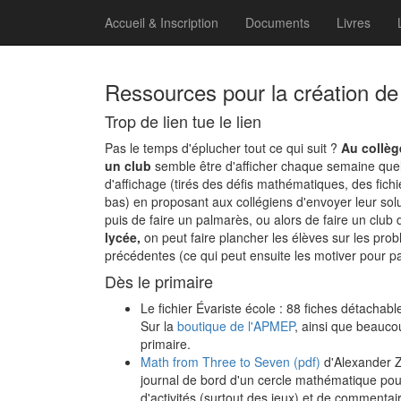
Accueil & Inscription
Documents
Livres
Ressources pour la création de
Trop de lien tue le lien
Pas le temps d'éplucher tout ce qui suit ?
Au collèg
un club
semble être d'afficher chaque semaine que
d'affichage (tirés des défis mathématiques, des fichi
bas) en proposant aux collégiens d'envoyer leur sol
puis de faire un palmarès, ou alors de faire un club
lycée,
on peut faire plancher les élèves sur les pr
précédentes (ce qui peut ensuite les motiver pour par
Dès le primaire
Le fichier Évariste école : 88 fiches détachab
Sur la
boutique de l'APMEP
, ainsi que beauco
primaire.
Math from Three to Seven (pdf)
d'Alexander 
journal de bord d'un cercle mathématique pour
d'activités (surtout des jeux) et de commentai