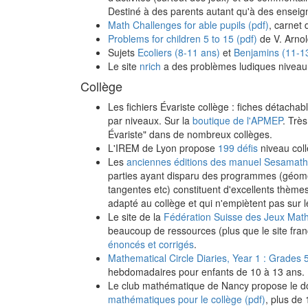
Destiné à des parents autant qu'à des enseig
Math Challenges for able pupils (pdf)
, carnet d
Problems for children 5 to 15 (pdf)
de V. Arnol
Sujets
Ecoliers (8-11 ans)
et
Benjamins (11-1
Le site
nrich
a des problèmes ludiques niveau p
Collège
Les fichiers Évariste collège : fiches détacha
par niveaux. Sur la
boutique de l'APMEP
. Très
Évariste" dans de nombreux collèges.
L'IREM de Lyon propose
199 défis
niveau coll
Les
anciennes éditions des manuel Sesamath
parties ayant disparu des programmes (géométr
tangentes etc) constituent d'excellents thème
adapté au collège et qui n'empiètent pas sur l
Le site de la
Fédération Suisse des Jeux Mat
beaucoup de ressources (plus que le site fra
énoncés et corrigés
.
Mathematical Circle Diaries, Year 1 : Grades 5 
hebdomadaires pour enfants de 10 à 13 ans.
Le club mathématique de Nancy propose le d
mathématiques pour le collège (pdf)
, plus de