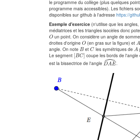
le programme du collège (plus quelques poin
programme mais accessibles). Les fichiers so
disponibles sur github à l'adresse
https://git
Exemple d'exercice
(n'utilise que les angles,
médiatrices et les triangles isocèles donc pot
un point. On considère un angle de somm
O
O
droites d'origine
(en gras sur la figure) et
O
A
O
angle. On note
et
les symétriques de
B
C
A
B
C
A
Le segment
coupe les bords de l'angle
[
[
B
C
]
]
B
C
ˆ
est la bissectrice de l'angle
.
D
A
E
^
D
A
E