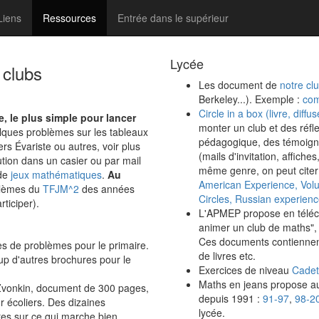
Liens
Ressources
Entrée dans le supérieur
Lycée
 clubs
Les document de
notre cl
Berkeley...). Exemple :
com
Circle in a box (livre, diff
e, le plus simple pour lancer
monter un club et des réfl
lques problèmes sur les tableaux
pédagogique, des témoigna
ers Évariste
ou autres, voir plus
(mails d'invitation, affiche
ution dans un casier ou par mail
même genre, on peut cite
 de
jeux mathématiques
.
Au
American Experience, Vol
oblèmes du
TFJM^2
des années
Circles, Russian experien
ticiper).
L'APMEP propose en télé
animer un club de maths", 
Ces documents contiennent
les de problèmes pour le primaire.
de livres etc.
up d'autres brochures pour le
Exercices de niveau
Cadet
Maths en jeans propose au
Zvonkin, document de 300 pages,
depuis 1991 :
91-97
,
98-2
 écoliers. Des dizaines
lycée.
res sur ce qui marche bien.