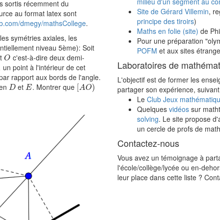
milieu d'un segment au c
ts sortis récemment du
Site de Gérard Villemin
, r
urce au format latex sont
principe des tiroirs
)
hub.com/dmegy/mathsCollege
.
Maths en folie (site)
de Phi
 les symétries axiales, les
Pour une préparation "olym
entiellement niveau 5ème): Soit
POFM
et aux sites étrange
et
c'est-à-dire deux demi-
O
O
Laboratoires de mathémati
un point à l'intérieur de cet
A
par rapport aux bords de l'angle.
L'objectif est de former les ens
 en
et
. Montrer que
D
E
[
[
A
O
)
)
D
E
A
O
partager son expérience, suivant 
Le
Club Jeux mathématiq
Quelques
vidéos
sur matht
solving
. Le site propose d'
un cercle de profs de math
Contactez-nous
Vous avez un témoignage à part
l'école/collège/lycée ou en-dehor
leur place dans cette liste ? Con