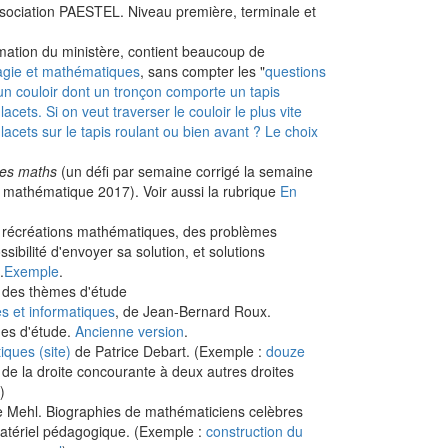
ssociation PAESTEL. Niveau première, terminale et
ormation du ministère, contient beaucoup de
gie et mathématiques
, sans compter les "
questions
un couloir dont un tronçon comporte un tapis
lacets. Si on veut traverser le couloir le plus vite
s lacets sur le tapis roulant ou bien avant ? Le choix
es maths
(un défi par semaine corrigé la semaine
er mathématique 2017). Voir aussi la rubrique
En
0 récréations mathématiques, des problèmes
sibilité d'envoyer sa solution, et solutions
.
Exemple
.
, des thèmes d'étude
s et informatiques
, de Jean-Bernard Roux.
mes d'étude.
Ancienne version
.
ques (site)
de Patrice Debart. (Exemple :
douze
 de la droite concourante à deux autres droites
)
 Mehl. Biographies de mathématiciens celèbres
atériel pédagogique. (Exemple :
construction du